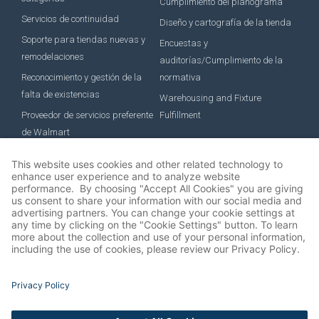
Cumplimiento del planograma
Servicios de continuidad
Diseño y cartografía de la tienda
Soporte para tiendas nuevas y
Encuestas y
remodelaciones
auditorías/Cumplimiento de la
Reconocimiento y gestión de la
normativa
falta de existencias
Warehousing and Fixture
Proveedor de servicios preferente
Fulfillment
de Walmart
EMPLEO
Job Roles
Beneficios
Desarrollo profesional
Cultura
Ofertas de empleo