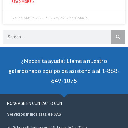
READ MORE »
DICIEMBRE 23, 2021
NO HAY COMENTARIOS
¿Necesita ayuda? Llame a nuestro
galardonado equipo de asistencia al 1-888-
649-1075
PÓNGASE EN CONTACTO CON
Servicios minoristas de SAS
7676 Forsyth Boulevard, St. Louis, MO 63105