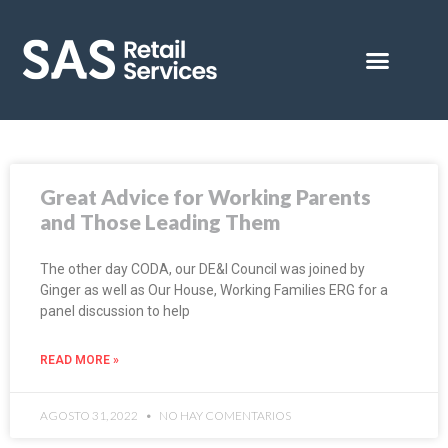
Great Advice for Working Parents
and Those Leading Them
The other day CODA, our DE&I Council was joined by
Ginger as well as Our House, Working Families ERG for a
panel discussion to help
READ MORE »
AGOSTO 31, 2022
NO HAY COMENTARIOS