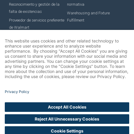
Reconocimiento y gestión de la
normativa
falta de existencias
Warehousing and Fixture
Proveedor de servicios preferente
Fulfillment
de Walmart
EMPLEO
Job Roles
Beneficios
Desarrollo profesional
Cultura
Ofertas de empleo
© 2026 All rights reserved SAS Retail Services